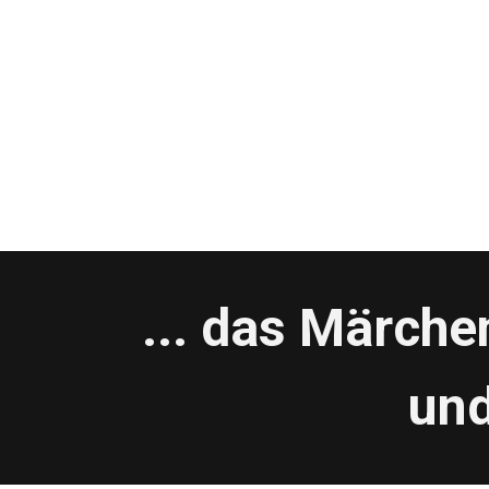
... das Märch
un