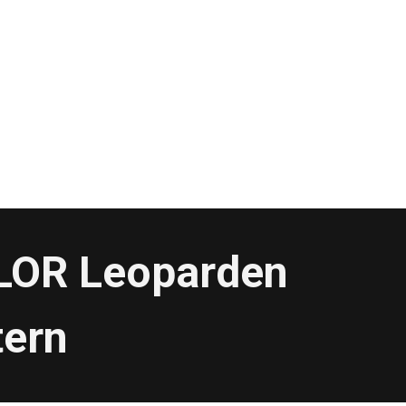
OLOR Leoparden
ern