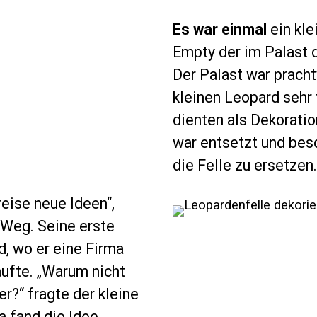
Es war einmal
ein kl
Empty der im Palast 
Der Palast war prach
kleinen Leopard sehr 
dienten als Dekorati
war entsetzt und besc
die Felle zu ersetzen.
reise neue Ideen“,
 Weg. Seine erste
d, wo er eine Firma
ufte. „Warum nicht
?“ fragte der kleine
a fand die Idee