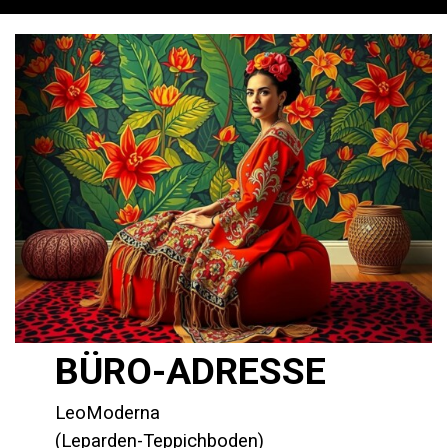
"Dance with the colors,
until each hue tells tales
of hope and fervor."
- Frida Kahlo-
BÜRO-ADRESSE
LeoModerna
(Leparden-Teppichboden)