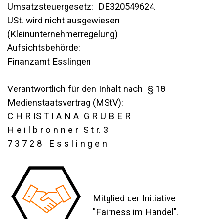
Umsatzsteuergesetz: DE320549624.
USt. wird nicht ausgewiesen
(Kleinunternehmerregelung)
Aufsichtsbehörde:
Finanzamt Esslingen
Verantwortlich für den Inhalt nach § 18
Medienstaatsvertrag (MStV):
C H R IS T I A N A G R U B E R
H e i l b r o n n e r S t r. 3
7 3 7 2 8 E s s l i n g e n
Mitglied der Initiative
"Fairness im Handel".