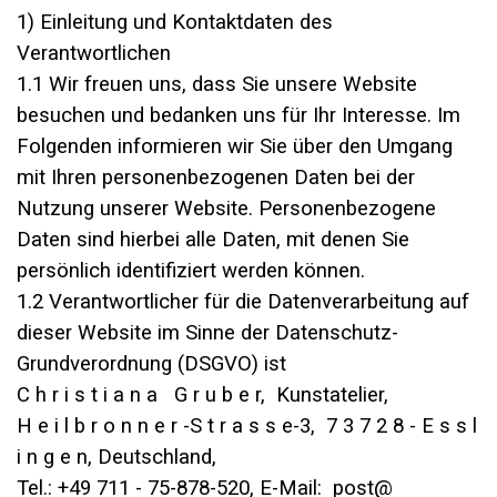
1) Einleitung und Kontaktdaten des
Verantwortlichen
1.1 Wir freuen uns, dass Sie unsere Website
besuchen und bedanken uns für Ihr Interesse. Im
Folgenden informieren wir Sie über den Umgang
mit Ihren personenbezogenen Daten bei der
Nutzung unserer Website. Personenbezogene
Daten sind hierbei alle Daten, mit denen Sie
persönlich identifiziert werden können.
1.2 Verantwortlicher für die Datenverarbeitung auf
dieser Website im Sinne der Datenschutz-
Grundverordnung (DSGVO) ist
C h r i s t i a n a G r u b e r, Kunstatelier,
H e i l b r o n n e r -S t r a s s e-3, 7 3 7 2 8 - E s s l
i n g e n, Deutschland,
Tel.: +49 711 - 75-878-520, E-Mail: post@