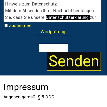
Hinweis zum Datenschutz
Mit dem Absenden Ihrer Nachricht bestätigen
Sie, dass Sie unsere
Datenschutzerklärung
zur
Kenntnis genommen haben und mit der
Zustimmen
Verarbeitung Ihrer Daten zum Zweck der
Wortprüfung:
Bearbeitung Ihrer Anfrage einverstanden sind.
Impressum
Angaben gemäß § 5 DDG