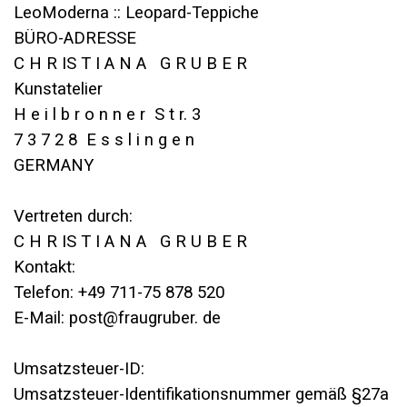
LeoModerna :: Leopard-Teppiche
BÜRO-ADRESSE
C H R IS T I A N A G R U B E R
Kunstatelier
H e i l b r o n n e r S t r. 3
7 3 7 2 8 E s s l i n g e n
GERMANY
Vertreten durch:
C H R IS T I A N A G R U B E R
Kontakt:
Telefon: +49 711-75 878 520
E-Mail: post@fraugruber. de
Umsatzsteuer-ID:
Umsatzsteuer-Identifikationsnummer gemäß §27a