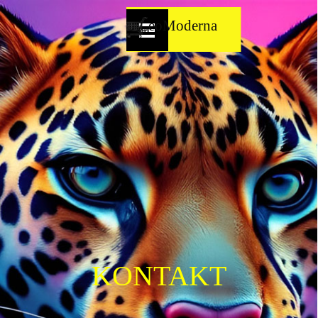
Direkt zum Seiteninhalt
Menü überspringen
LeoModerna
KONTAKT